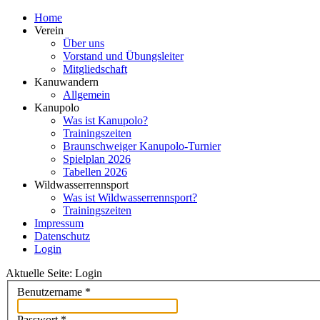
Home
Verein
Über uns
Vorstand und Übungsleiter
Mitgliedschaft
Kanuwandern
Allgemein
Kanupolo
Was ist Kanupolo?
Trainingszeiten
Braunschweiger Kanupolo-Turnier
Spielplan 2026
Tabellen 2026
Wildwasserrennsport
Was ist Wildwasserrennsport?
Trainingszeiten
Impressum
Datenschutz
Login
Aktuelle Seite:
Login
Benutzername
*
Passwort
*