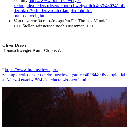
Zeitung:
https://www.braunschweiger-
zeitung.de/niedersachsen/braunschweig/article407648024/auf-
der-oker-30-bilder-von-der-lampionfahrt-in-
braunschweig.html
Von unserem Vereinsfotografen Dr. Thomas Minnich:
>>>
Stellen wir gerade noch zusammen
<<<
Oliver Drews
Braunschweiger Kanu-Club e.V.
²
https://www.braunschweiger-
zeitung.de/niedersachsen/braunschweig/article407644006/lampionfahr
auf-der-oker-mit-150-beleuchteten-booten.html