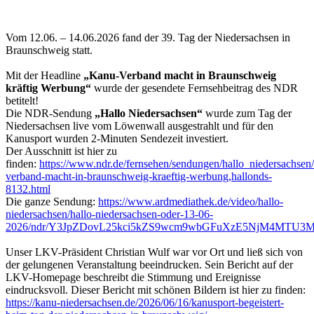
Vom 12.06. – 14.06.2026 fand der 39. Tag der Niedersachsen in
Braunschweig statt.
Mit der Headline
„Kanu-Verband macht in Braunschweig
kräftig Werbung“
wurde der gesendete Fernsehbeitrag des NDR
betitelt!
Die NDR-Sendung
„Hallo Niedersachsen“
wurde zum Tag der
Niedersachsen live vom Löwenwall ausgestrahlt und für den
Kanusport wurden 2-Minuten Sendezeit investiert.
Der Ausschnitt ist hier zu
finden:
https://www.ndr.de/fernsehen/sendungen/hallo_niedersachsen
verband-macht-in-braunschweig-kraeftig-werbung,hallonds-
8132.html
Die ganze Sendung:
https://www.ardmediathek.de/video/hallo-
niedersachsen/hallo-niedersachsen-oder-13-06-
2026/ndr/Y3JpZDovL25kci5kZS9wcm9wbGFuXzE5NjM4MTU
Unser LKV-Präsident Christian Wulf war vor Ort und ließ sich von
der gelungenen Veranstaltung beeindrucken. Sein Bericht auf der
LKV-Homepage beschreibt die Stimmung und Ereignisse
eindrucksvoll. Dieser Bericht mit schönen Bildern ist hier zu finden:
https://kanu-niedersachsen.de/2026/06/16/kanusport-begeistert-