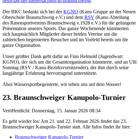
beim-tag-der-niedersachsen-in-braunschweig/
Der BKC bedankt sich bei der
KGNO
(Kanu Gruppe an der Neuen
Oberschule Braunschweig e.V.) und dem
RSV
(Kanu-Abteilung
des Rasensportvereins Braunschweig v.1928 e.V.) für die gelungene
Präsentation unseres Sports. Das ganze Wochenende kümmerten
sich hauptsächlich Mitglieder dieser beiden Vereine um die
zahlreichen begeisterten Besucher und im Vorfeld bereits um die
ganze Organisation.
Unser größter Dank geht dafür an Finn Helmold (Jugendwart
KGNO), der sich um die Gesamtorganisation kümmerte, und an Ulli
Sonntag (RSV / Kanu-Bezirksvorsitzender), der ihm durch seine
langjährige Erfahrung hervorragend unterstützte.
Ahoi Wassersportbegeisterte, wir sehen uns auf dem Wasser!
23. Braunschweiger Kanupolo-Turnier
Veröffentlicht: Donnerstag, 15. Januar 2026 08:34
Es geht wieder los: Am 21. und 22. Februar 2026 findet das 23.
Braunschweiger Kanupolo-Turnier statt. Alle Infos findet ihr hier:
Braunschweiger Kanupolo-Turnier