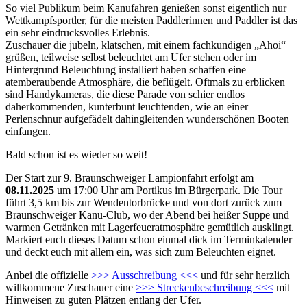
So viel Publikum beim Kanufahren genießen sonst eigentlich nur
Wettkampfsportler, für die meisten Paddlerinnen und Paddler ist das
ein sehr eindrucksvolles Erlebnis.
Zuschauer die jubeln, klatschen, mit einem fachkundigen „Ahoi“
grüßen, teilweise selbst beleuchtet am Ufer stehen oder im
Hintergrund Beleuchtung installiert haben schaffen eine
atemberaubende Atmosphäre, die beflügelt. Oftmals zu erblicken
sind Handykameras, die diese Parade von schier endlos
daherkommenden, kunterbunt leuchtenden, wie an einer
Perlenschnur aufgefädelt dahingleitenden wunderschönen Booten
einfangen.
Bald schon ist es wieder so weit!
Der Start zur 9. Braunschweiger Lampionfahrt erfolgt am
08.11.2025
um 17:00 Uhr am Portikus im Bürgerpark. Die Tour
führt 3,5 km bis zur Wendentorbrücke und von dort zurück zum
Braunschweiger Kanu-Club, wo der Abend bei heißer Suppe und
warmen Getränken mit Lagerfeueratmosphäre gemütlich ausklingt.
Markiert euch dieses Datum schon einmal dick im Terminkalender
und deckt euch mit allem ein, was sich zum Beleuchten eignet.
Anbei die offizielle
>>> Ausschreibung <<<
und für sehr herzlich
willkommene Zuschauer eine
>>> Streckenbeschreibung <<<
mit
Hinweisen zu guten Plätzen entlang der Ufer.